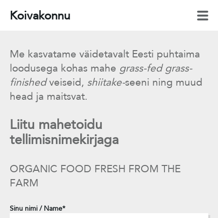
Koivakonnu
Me kasvatame väidetavalt Eesti puhtaima
loodusega kohas mahe
grass-fed
grass-
finished
veiseid,
shiitake-
seeni ning muud
head ja maitsvat.
Liitu mahetoidu
tellimisnimekirjaga
ORGANIC FOOD FRESH FROM THE
FARM
Sinu nimi / Name